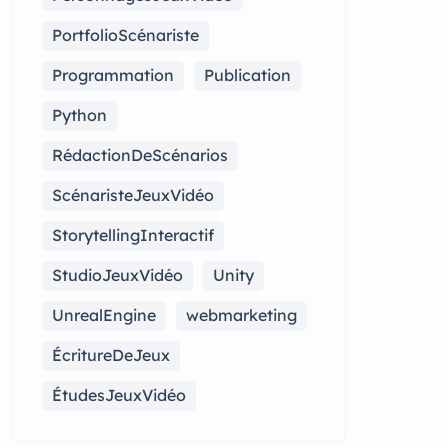
PortfolioScénariste
Programmation
Publication
Python
RédactionDeScénarios
ScénaristeJeuxVidéo
StorytellingInteractif
StudioJeuxVidéo
Unity
UnrealEngine
webmarketing
ÉcritureDeJeux
ÉtudesJeuxVidéo