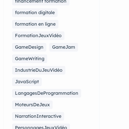
financement formation
formation digitale
formation en ligne
FormationJeuxVidéo
GameDesign
GameJam
GameWriting
IndustrieDuJeuVidéo
JavaScript
LangagesDeProgrammation
MoteursDeJeux
NarrationInteractive
PersonnagesJeuxVidéo