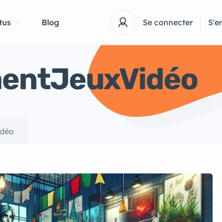
tus
Blog
Se connecter
S'e
entJeuxVidéo
idéo