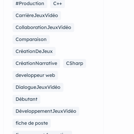
#Production
C++
CarrièreJeuxVidéo
CollaborationJeuxVidéo
Comparaison
CréationDeJeux
CréationNarrative
CSharp
developpeur web
DialogueJeuxVidéo
Débutant
DéveloppementJeuxVidéo
fiche de poste