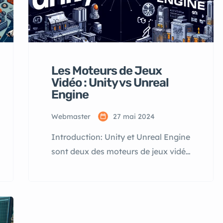
Les Moteurs de Jeux
Vidéo : Unity vs Unreal
Engine
Webmaster
27 mai 2024
Introduction: Unity et Unreal Engine
sont deux des moteurs de jeux vidéo
les plus populaires utilisés par les
développeurs aujourd’hui. Chacun a
ses propres forces et faiblesses, et le
choix entre les deux dépend