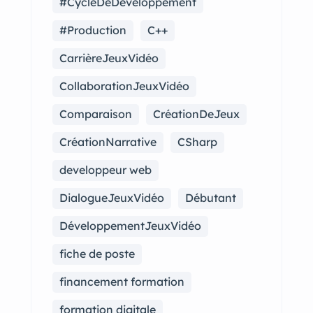
#CycleDeDéveloppement
#Production
C++
CarrièreJeuxVidéo
CollaborationJeuxVidéo
Comparaison
CréationDeJeux
CréationNarrative
CSharp
developpeur web
DialogueJeuxVidéo
Débutant
DéveloppementJeuxVidéo
fiche de poste
financement formation
formation digitale