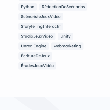
Python
RédactionDeScénarios
ScénaristeJeuxVidéo
StorytellingInteractif
StudioJeuxVidéo
Unity
UnrealEngine
webmarketing
ÉcritureDeJeux
ÉtudesJeuxVidéo