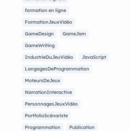
formation en ligne
FormationJeuxVidéo
GameDesign
GameJam
GameWriting
IndustrieDuJeuVidéo
JavaScript
LangagesDeProgrammation
MoteursDeJeux
NarrationInteractive
PersonnagesJeuxVidéo
PortfolioScénariste
Programmation
Publication