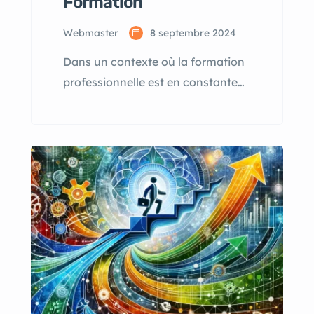
Formation
Webmaster
8 septembre 2024
Dans un contexte où la formation
professionnelle est en constante
évolution, l’Agrément Qualiopi
s’impose comme un label
incontournable pour les
organismes de formation
souhaitant prouver leur
engagement en matière de qualité.
Cet agrément, créé dans le cadre
de la loi « Avenir professionnel » de
septembre 2018, a pour objectif
d’assurer une meilleure lisibilité de
[…]