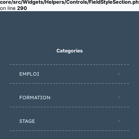
core/src/Widgets/Helpers/Controls/FieldStyleSection.p
on line
290
Categories
EMPLOI
FORMATION
STAGE