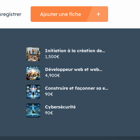
nregistrer
Ajouter une fiche
Initiation à la création de
jeux vidéos
1,500€
Développeur web et web
mobile BAC + 2
4,900€
Construire et façonner sa e-
réputation – Webinaire
90€
Cybersécurité
90€